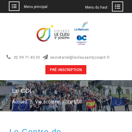
Menu principal
Menu du haut
02 99 71 40 35
secretariat@lecleusaintjoseph.fr
PRÉ-INSCRIPTION
Le CDI
Accueil
Vie scolaire
Le CDI
Le Centre de